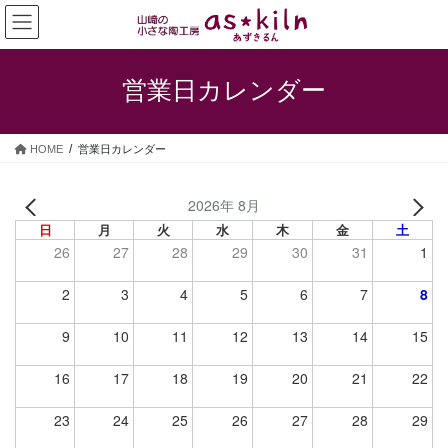
コ
ナ
ン
ビ
テ
ゲ
ン
ー
営業日カレンダー
ツ
シ
へ
ョ
ス
ン
HOME
営業日カレンダー
キ
に
ッ
移
プ
動
2026年 8月
日
月
火
水
木
金
土
26
27
28
29
30
31
1
2
3
4
5
6
7
8
9
10
11
12
13
14
15
16
17
18
19
20
21
22
23
24
25
26
27
28
29