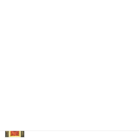
営業日
島本ぐるっとマーケット
臨時休業
しまもと手づくりコミュニティ市に出店
翌月以降の営業日は月末か月初めに更新します
最近の投稿
しまもと手づくりコミュニティ市に出店します！
2024年6月13日
5月の臨時休業のお知らせ
2024年5月13日
12月10日 山崎十日市・16日 ヒカリノマルシェ
2023年12月9日